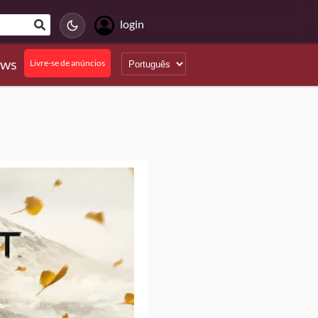
login
ews
Livre-se de anúncios