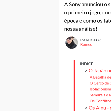
A Sony anunciou o s
o primeiro jogo, co
época e como os fat
nossa análise!
ESCRITO POR
Romeu
INDICE
>
O Japão n
A Batalha d
O Cerco de 
Isolacionis
Samurais e a
Os Conflito
>
Os Ainu - 