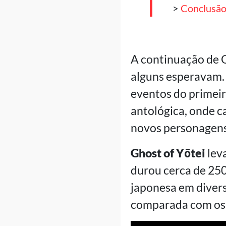
>
Conclusã
A continuação de G
alguns esperavam. 
eventos do primei
antológica, onde c
novos personagens
Ghost of Yōtei
lev
durou cerca de 250
japonesa em diver
comparada com os 