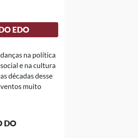
ODO EDO
danças na política
social e na cultura
ras décadas desse
 eventos muito
O DO