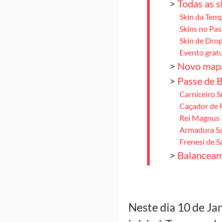
>
Todas as s
Skin da Temp
Skins no Pas
Skin de Drop
Evento gratu
>
Novo mapa
>
Passe de 
Carniceiro S
Caçador de 
Rei Magnus 
Armadura Sa
Frenesi de 
>
Balancea
Vanguardas
Duelistas
Estrategista
>
Conclusã
Neste dia 10 de Ja