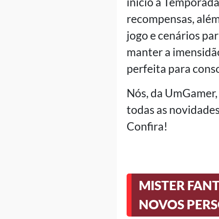
início à Temporad
recompensas, além
jogo e cenários pa
manter a imensidã
perfeita para cons
Nós, da UmGamer, 
todas as novidades
Confira!
MISTER FANT
NOVOS PERS