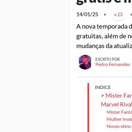
14/01/25
•
0
A nova temporada de
gratuitas, além de 
mudanças da atuali
ESCRITO POR
Pedro Fernandes
INDICE
>
Mister Fan
Marvel Riva
Mister Fant
Mulher Invis
Novas skins 