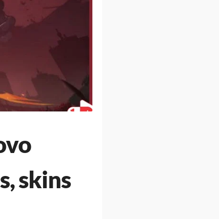
ovo
, skins