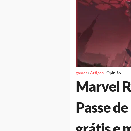
games
›
Artigos
›
Opinião
Marvel R
Passe de
grátis e 