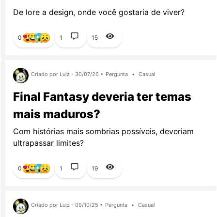
De lore a design, onde você gostaria de viver?
0
1
15
Criado por Luiz - 30/07/26 •
Pergunta
•
Casual
Final Fantasy deveria ter temas
mais maduros?
Com histórias mais sombrias possíveis, deveriam
ultrapassar limites?
0
1
19
Criado por Luiz - 09/10/25 •
Pergunta
•
Casual