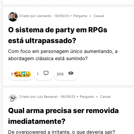
Criado por Leonardo - 16/09/25 •
Pergunta
•
Casual
O sistema de party em RPGs
está ultrapassado?
Com foco em personagem único aumentando, a
abordagem clássica está sumindo?
0
1
309
Criado por Luiz Besamat - 06/09/25 •
Pergunta
•
Casual
Qual arma precisa ser removida
imediatamente?
De overpowered a irritante, o que deveria sair?