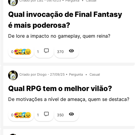
Criado por Luiz - 09/10/25 •
Pergunta
•
Casual
Qual invocação de Final Fantasy
é mais poderosa?
De lore a impacto no gameplay, quem reina?
0
1
370
Criado por Diogo - 27/09/25 •
Pergunta
•
Casual
Qual RPG tem o melhor vilão?
De motivações a nível de ameaça, quem se destaca?
0
1
350