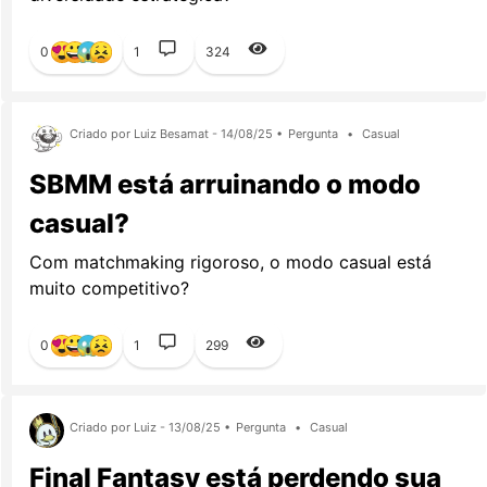
0
1
324
Criado por Luiz Besamat - 14/08/25 •
Pergunta
•
Casual
SBMM está arruinando o modo
casual?
Com matchmaking rigoroso, o modo casual está
muito competitivo?
0
1
299
Criado por Luiz - 13/08/25 •
Pergunta
•
Casual
Final Fantasy está perdendo sua