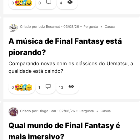
0
0
4
Criado por Luiz Besamat - 03/08/26 •
Pergunta
•
Casual
A música de Final Fantasy está
piorando?
Comparando novas com os clássicos do Uematsu, a
qualidade está caindo?
0
1
13
Criado por Diogo Leal - 02/08/26 •
Pergunta
•
Casual
Qual mundo de Final Fantasy é
mais imersivo?