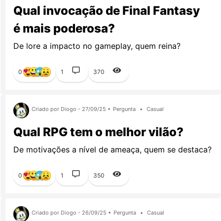
Qual invocação de Final Fantasy
é mais poderosa?
De lore a impacto no gameplay, quem reina?
0
1
370
Criado por Diogo - 27/09/25 •
Pergunta
•
Casual
Qual RPG tem o melhor vilão?
De motivações a nível de ameaça, quem se destaca?
0
1
350
Criado por Diogo - 26/09/25 •
Pergunta
•
Casual