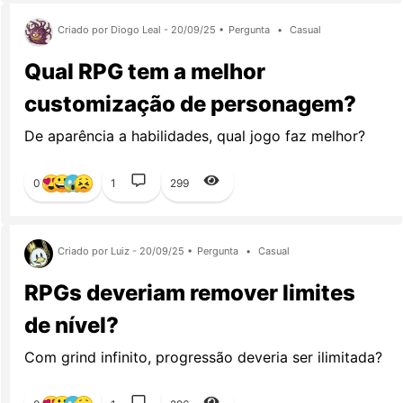
Criado por Diogo Leal - 20/09/25 •
Pergunta
•
Casual
Qual RPG tem a melhor
customização de personagem?
De aparência a habilidades, qual jogo faz melhor?
0
1
299
Criado por Luiz - 20/09/25 •
Pergunta
•
Casual
RPGs deveriam remover limites
de nível?
Com grind infinito, progressão deveria ser ilimitada?