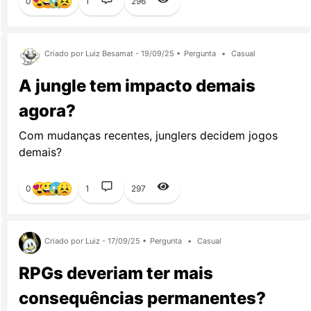
0
1
296
Criado por Luiz Besamat - 19/09/25 •
Pergunta
•
Casual
A jungle tem impacto demais
agora?
Com mudanças recentes, junglers decidem jogos
demais?
0
1
297
Criado por Luiz - 17/09/25 •
Pergunta
•
Casual
RPGs deveriam ter mais
consequências permanentes?