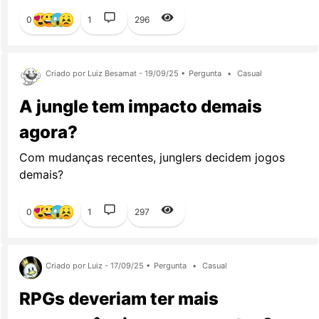
0
1
296
Criado por Luiz Besamat - 19/09/25 •
Pergunta
•
Casual
A jungle tem impacto demais
agora?
Com mudanças recentes, junglers decidem jogos
demais?
0
1
297
Criado por Luiz - 17/09/25 •
Pergunta
•
Casual
RPGs deveriam ter mais