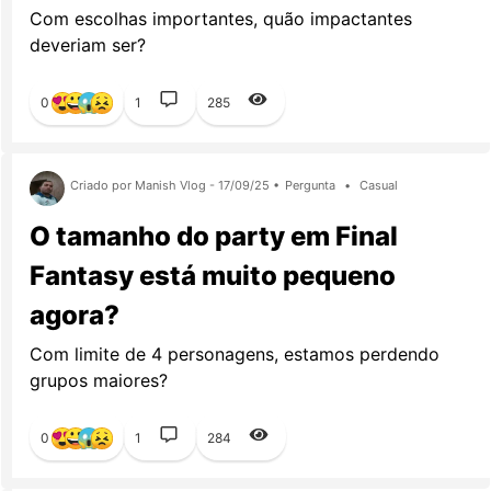
Com escolhas importantes, quão impactantes
deveriam ser?
0
1
285
Criado por Manish Vlog - 17/09/25 •
Pergunta
•
Casual
O tamanho do party em Final
Fantasy está muito pequeno
agora?
Com limite de 4 personagens, estamos perdendo
grupos maiores?
0
1
284