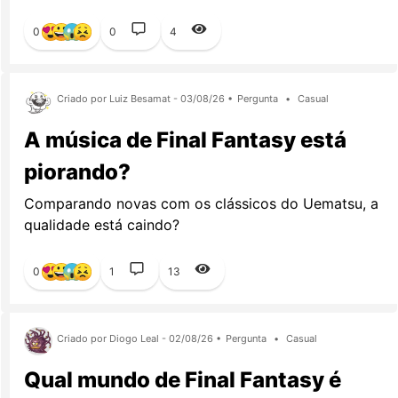
0
0
4
Criado por Luiz Besamat - 03/08/26 •
Pergunta
•
Casual
A música de Final Fantasy está
piorando?
Comparando novas com os clássicos do Uematsu, a
qualidade está caindo?
0
1
13
Criado por Diogo Leal - 02/08/26 •
Pergunta
•
Casual
Qual mundo de Final Fantasy é