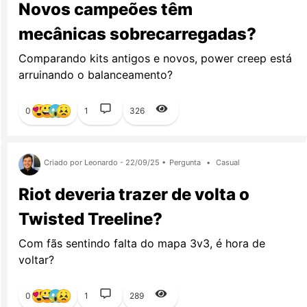
Novos campeões têm
mecânicas sobrecarregadas?
Comparando kits antigos e novos, power creep está
arruinando o balanceamento?
0
1
326
Criado por Leonardo - 22/09/25 •
Pergunta
•
Casual
Riot deveria trazer de volta o
Twisted Treeline?
Com fãs sentindo falta do mapa 3v3, é hora de
voltar?
0
1
289