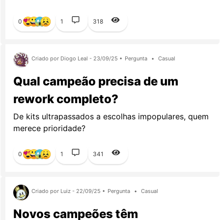
0
1
318
Criado por Diogo Leal - 23/09/25 •
Pergunta
•
Casual
Qual campeão precisa de um
rework completo?
De kits ultrapassados a escolhas impopulares, quem
merece prioridade?
0
1
341
Criado por Luiz - 22/09/25 •
Pergunta
•
Casual
Novos campeões têm