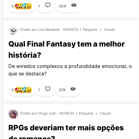
0
1
304
Criado por Luiz Besamat - 04/09/25 •
Pergunta
•
Casual
Qual Final Fantasy tem a melhor
história?
De enredos complexos a profundidade emocional, o
que se destaca?
0
1
319
Criado por Diogo Leal - 26/08/25 •
Pergunta
•
Casual
RPGs deveriam ter mais opções
de romance?