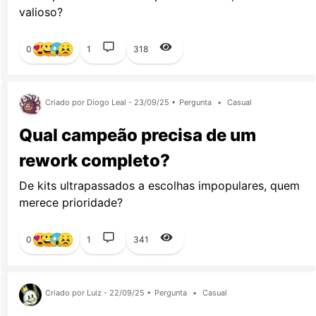
valioso?
0
1
318
Criado por Diogo Leal - 23/09/25 •
Pergunta
•
Casual
Qual campeão precisa de um
rework completo?
De kits ultrapassados a escolhas impopulares, quem
merece prioridade?
0
1
341
Criado por Luiz - 22/09/25 •
Pergunta
•
Casual