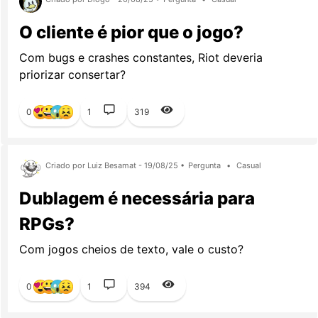
O cliente é pior que o jogo?
Com bugs e crashes constantes, Riot deveria
priorizar consertar?
0
1
319
Criado por Luiz Besamat - 19/08/25 •
Pergunta
•
Casual
Dublagem é necessária para
RPGs?
Com jogos cheios de texto, vale o custo?
0
1
394