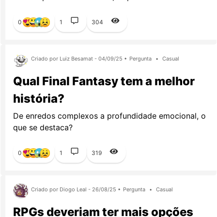
0
1
304
Criado por Luiz Besamat - 04/09/25 •
Pergunta
•
Casual
Qual Final Fantasy tem a melhor
história?
De enredos complexos a profundidade emocional, o
que se destaca?
0
1
319
Criado por Diogo Leal - 26/08/25 •
Pergunta
•
Casual
RPGs deveriam ter mais opções