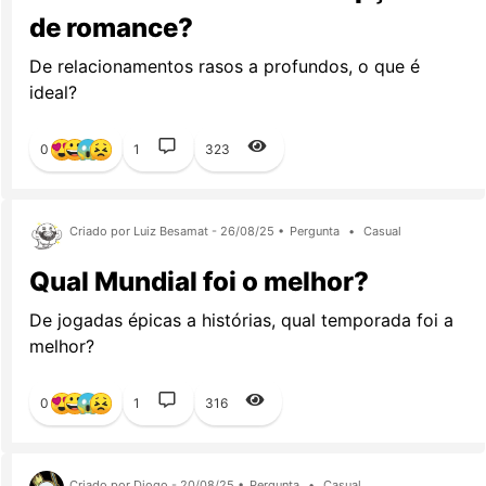
de romance?
De relacionamentos rasos a profundos, o que é
ideal?
0
1
323
Criado por Luiz Besamat - 26/08/25 •
Pergunta
•
Casual
Qual Mundial foi o melhor?
De jogadas épicas a histórias, qual temporada foi a
melhor?
0
1
316
Criado por Diogo - 20/08/25 •
Pergunta
•
Casual