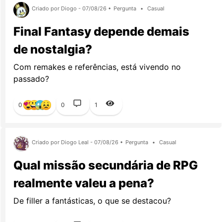
Criado por Diogo - 07/08/26 •
Pergunta
•
Casual
Final Fantasy depende demais
de nostalgia?
Com remakes e referências, está vivendo no
passado?
0
0
1
Criado por Diogo Leal - 07/08/26 •
Pergunta
•
Casual
Qual missão secundária de RPG
realmente valeu a pena?
De filler a fantásticas, o que se destacou?