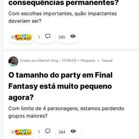
consequências permanentes?
Com escolhas importantes, quão impactantes
deveriam ser?
0
1
285
Criado por Manish Vlog - 17/09/25 •
Pergunta
•
Casual
O tamanho do party em Final
Fantasy está muito pequeno
agora?
Com limite de 4 personagens, estamos perdendo
grupos maiores?
0
1
284