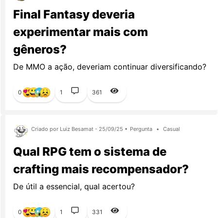
Final Fantasy deveria
experimentar mais com
gêneros?
De MMO a ação, deveriam continuar diversificando?
0
1
361
Criado por Luiz Besamat - 25/09/25 •
Pergunta
•
Casual
Qual RPG tem o sistema de
crafting mais recompensador?
De útil a essencial, qual acertou?
0
1
331