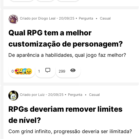
Criado por Diogo Leal - 20/09/25 •
Pergunta
•
Casual
Qual RPG tem a melhor
customização de personagem?
De aparência a habilidades, qual jogo faz melhor?
0
1
299
Criado por Luiz - 20/09/25 •
Pergunta
•
Casual
RPGs deveriam remover limites
de nível?
Com grind infinito, progressão deveria ser ilimitada?