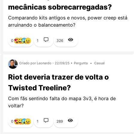
mecânicas sobrecarregadas?
Comparando kits antigos e novos, power creep está
arruinando o balanceamento?
0
1
326
Criado por Leonardo - 22/09/25 •
Pergunta
•
Casual
Riot deveria trazer de volta o
Twisted Treeline?
Com fãs sentindo falta do mapa 3v3, é hora de
voltar?
0
1
289