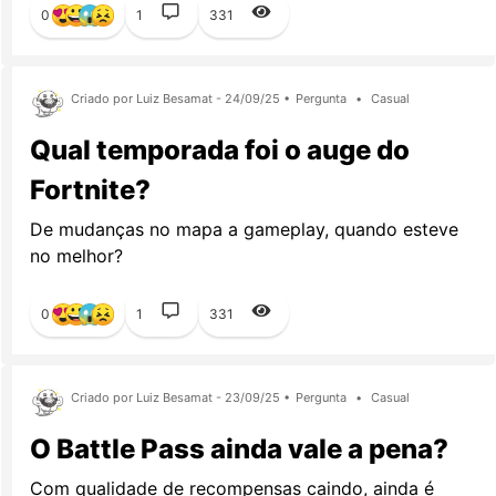
0
1
331
Criado por Luiz Besamat - 24/09/25 •
Pergunta
•
Casual
Qual temporada foi o auge do
Fortnite?
De mudanças no mapa a gameplay, quando esteve
no melhor?
0
1
331
Criado por Luiz Besamat - 23/09/25 •
Pergunta
•
Casual
O Battle Pass ainda vale a pena?
Com qualidade de recompensas caindo, ainda é