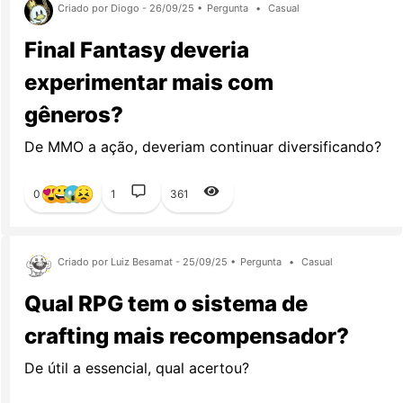
Criado por Diogo - 26/09/25 •
Pergunta
•
Casual
Final Fantasy deveria
experimentar mais com
gêneros?
De MMO a ação, deveriam continuar diversificando?
0
1
361
Criado por Luiz Besamat - 25/09/25 •
Pergunta
•
Casual
Qual RPG tem o sistema de
crafting mais recompensador?
De útil a essencial, qual acertou?