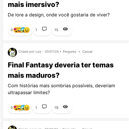
mais imersivo?
De lore a design, onde você gostaria de viver?
0
1
15
Criado por Luiz - 30/07/26 •
Pergunta
•
Casual
Final Fantasy deveria ter temas
mais maduros?
Com histórias mais sombrias possíveis, deveriam
ultrapassar limites?
0
1
19