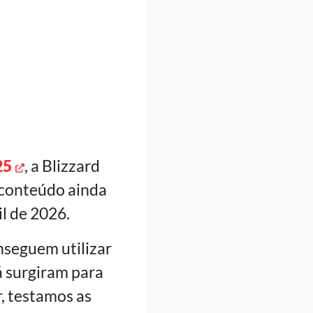
25
, a Blizzard
 conteúdo ainda
l de 2026.
nseguem utilizar
á surgiram para
, testamos as