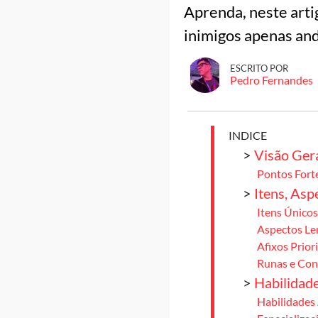
Aprenda, neste arti
inimigos apenas an
ESCRITO POR
Pedro Fernandes
INDICE
>
Visão Gera
Pontos Forte
>
Itens, Asp
Itens Únicos
Aspectos Le
Afixos Prior
Runas e Con
>
Habilidade
Habilidades 