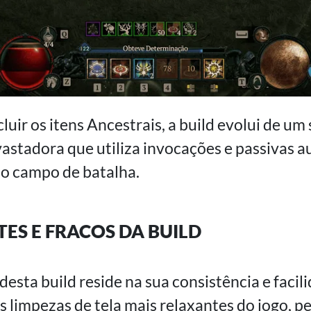
ncluir os itens Ancestrais, a build evolui de u
astadora que utiliza invocações e passivas 
no campo de batalha.
ES E FRACOS DA BUILD
esta build reside na sua consistência e facil
s limpezas de tela mais relaxantes do jogo, p