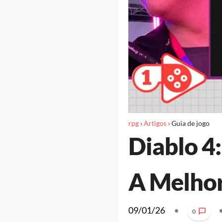
rpg
›
Artigos
›
Guia de jogo
Diablo 4
A Melhor
09/01/26
•
0