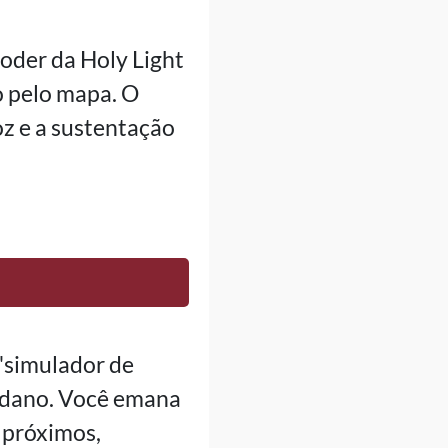
poder da Holy Light
o pelo mapa. O
oz e a sustentação
"simulador de
e dano. Você emana
 próximos,