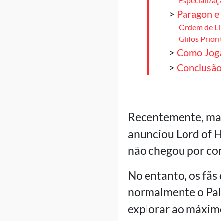
Especializaç
>
Paragon e 
Ordem de Li
Glifos Priori
>
Como Joga
>
Conclusã
Recentemente, mai
anunciou Lord of H
não chegou por com
No entanto, os fãs
normalmente o Pala
explorar ao máximo