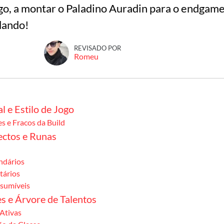
go, a montar o Paladino Auradin para o endgame
dando!
REVISADO POR
Romeu
l e Estilo de Jogo
s e Fracos da Build
ectos e Runas
ndários
itários
sumíveis
s e Árvore de Talentos
Ativas