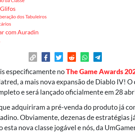
ão da Classe
Glifos
beração dos Tabuleiros
tários
r com Auradin
o
s especificamente no
The Game Awards 20
atred, a mais nova expansão de Diablo IV! O
pleto e será lançado oficialmente em 28 abri
 que adquiriram a pré-venda do produto já co
dino. Obviamente, dezenas de estratégias j
 esta nova classe jogável e nós, da UmGamer