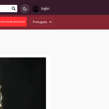
login
Livre-se de anúncios