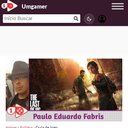
Umgamer
games
›
Artigos
›
Guia de jogo