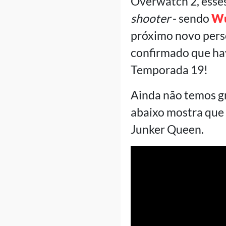
Overwatch 2, esse
shooter
- sendo
Wu
próximo novo pers
confirmado que hav
Temporada 19!
Ainda não temos gr
abaixo mostra que
Junker Queen.