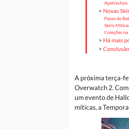
Apetrechos: 
>
Novas Ski
Passe de Ba
Skins Mític
Coleções na
>
Há mais po
>
Conclusã
A próxima terça-fe
Overwatch 2. Com u
um evento de Hallo
míticas, a Tempora