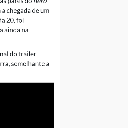
as pares do
hero
 a chegada de um
 20, foi
a ainda na
al do trailer
rra, semelhante a