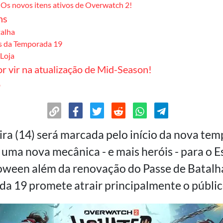
Os novos itens ativos de Overwatch 2!
ns
talha
as da Temporada 19
 Loja
r vir na atualização de Mid-Season!
o
ira (14) será marcada pelo início da nova te
ma nova mecânica - e mais heróis - para o E
ween além da renovação do Passe de Batalha
da 19 promete atrair principalmente o públic