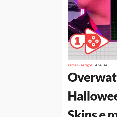
games
›
Artigos
›
Análise
Overwatc
Hallowee
Skins e m