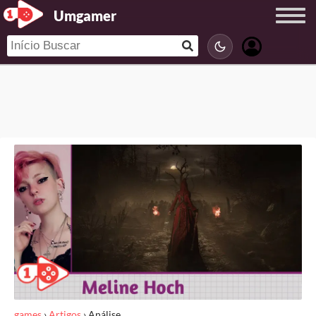
Umgamer
games
›
Artigos
›
Análise