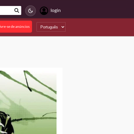
login
ivre-se de anúncios