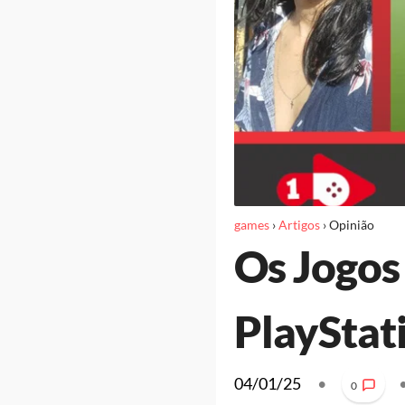
games
›
Artigos
›
Opinião
Os Jogos
PlayStat
04/01/25
•
0