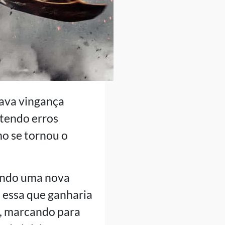
cava vingança
etendo erros
mo se tornou o
zendo uma nova
a essa que ganharia
o, marcando para