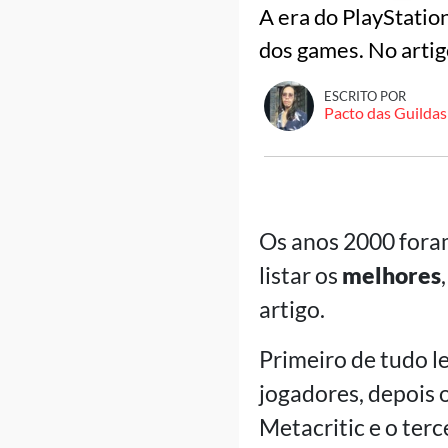
A era do PlayStatio
dos games. No artig
ESCRITO POR
Pacto das Guildas
Os anos 2000 foram
listar os
melhores
artigo.
Primeiro de tudo l
jogadores, depois 
Metacritic e o terc