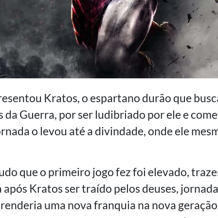
resentou Kratos, o espartano durão que bus
s da Guerra, por ser ludibriado por ele e com
jornada o levou até a divindade, onde ele mes
udo que o primeiro jogo fez foi elevado, tra
 após Kratos ser traído pelos deuses, jornad
 renderia uma nova franquia na nova geraçã