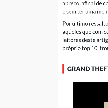
apreço, afinal de c
e sem ter uma mem
Por último ressalto
aqueles que com ce
leitores deste arti
próprio top 10, tr
GRAND THEF