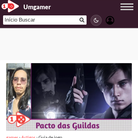
Umgamer
games
›
Artigos
›
Guia de jogo