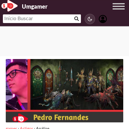
Umgamer
games
›
Artigos
›
Análise