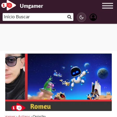
Umgamer
games
›
Artigos
›
Opinião