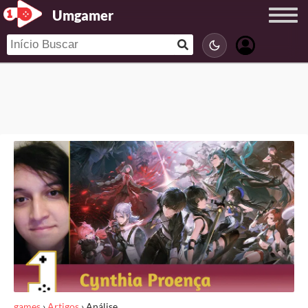
Umgamer
games
›
Artigos
›
Análise