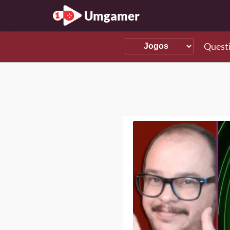
Umgamer
Quest