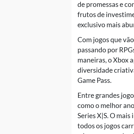
de promessas e con
frutos de investim
exclusivo mais abu
Com jogos que vão 
passando por RPGs,
maneiras, o Xbox 
diversidade criati
Game Pass.
Entre grandes jogo
como o melhor ano
Series X|S. O mais
todos os jogos car