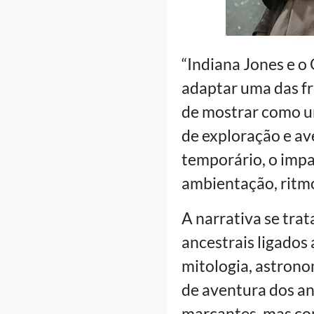
“Indiana Jones e o
adaptar uma das fr
de mostrar como u
de exploração e a
temporário, o impa
ambientação, ritmo
A narrativa se tra
ancestrais ligados
mitologia, astrono
de aventura dos a
marcantes, mas co