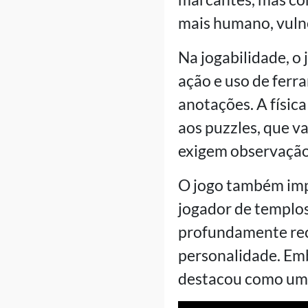
mais humano, vulne
Na jogabilidade, o
ação e uso de ferr
anotações. A físic
aos puzzles, que v
exigem observação 
O jogo também imp
jogador de templos
profundamente reco
personalidade. Emb
destacou como um 