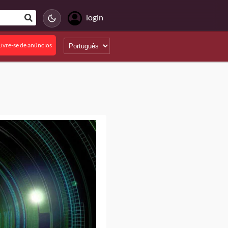
login
Livre-se de anúncios