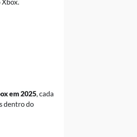
 Xbox.
box em 2025
, cada
s dentro do