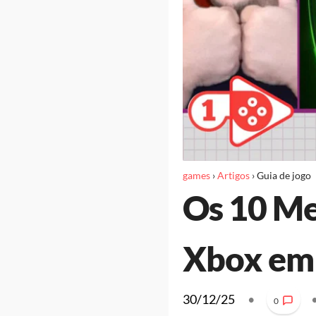
games
›
Artigos
›
Guia de jogo
Os 10 Me
Xbox em
30/12/25
•
0