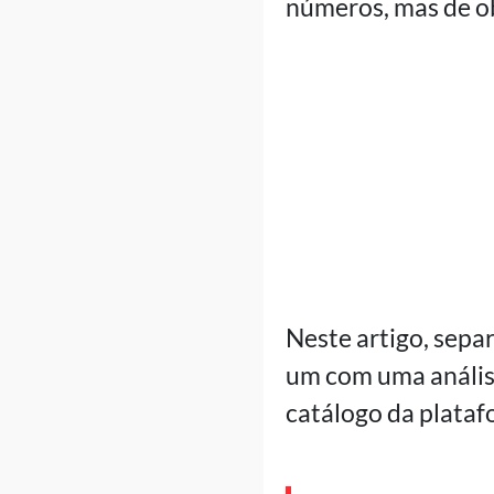
números, mas de o
Neste artigo, sep
um com uma análise
catálogo da plataf