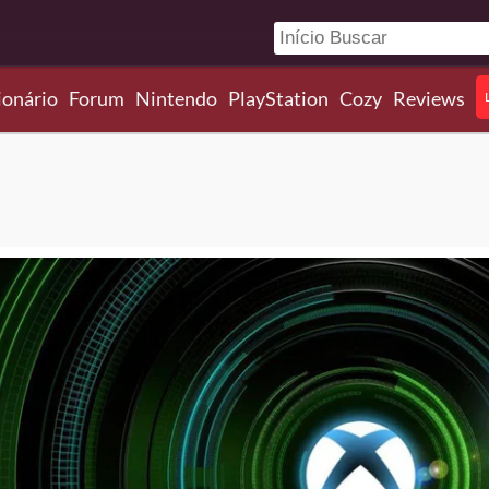
ionário
Forum
Nintendo
PlayStation
Cozy
Reviews