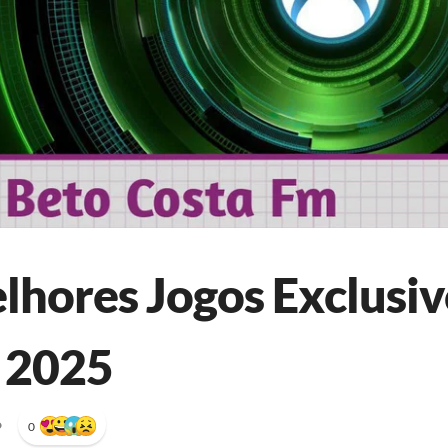
lhores Jogos Exclusiv
 2025
•
0