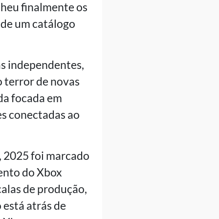
lheu finalmente os
 de um catálogo
as independentes,
 terror de novas
da focada em
es conectadas ao
, 2025 foi marcado
ento do Xbox
calas de produção,
 está atrás de