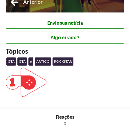
Anterior
Envie sua notícia
Algo errado?
Tópicos
GTA
GTA
6
ARTIGO
ROCKSTAR
Reações
0