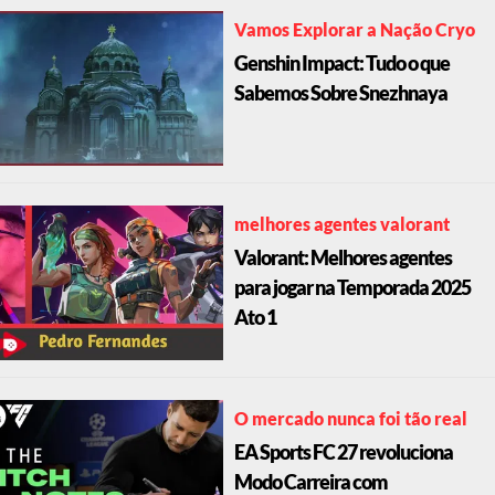
Vamos Explorar a Nação Cryo
Genshin Impact: Tudo o que
Sabemos Sobre Snezhnaya
melhores agentes valorant
Valorant: Melhores agentes
para jogar na Temporada 2025
Ato 1
O mercado nunca foi tão real
EA Sports FC 27 revoluciona
Modo Carreira com