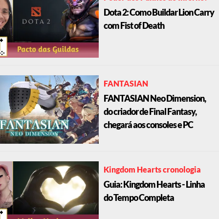
Dota 2: Como Buildar Lion Carry
com Fist of Death
FANTASIAN
FANTASIAN Neo Dimension,
do criador de Final Fantasy,
chegará aos consoles e PC
Kingdom Hearts cronologia
Guia: Kingdom Hearts - Linha
do Tempo Completa