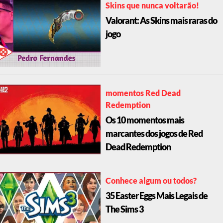
Skins que nunca voltarão!
Valorant: As Skins mais raras do
jogo
momentos Red Dead
Redemption
Os 10 momentos mais
marcantes dos jogos de Red
Dead Redemption
Conhece algum ou todos?
35 Easter Eggs Mais Legais de
The Sims 3