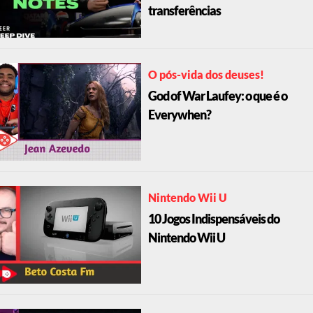
transferências
O pós-vida dos deuses!
God of War Laufey: o que é o
Everywhen?
Nintendo Wii U
10 Jogos Indispensáveis do
Nintendo Wii U