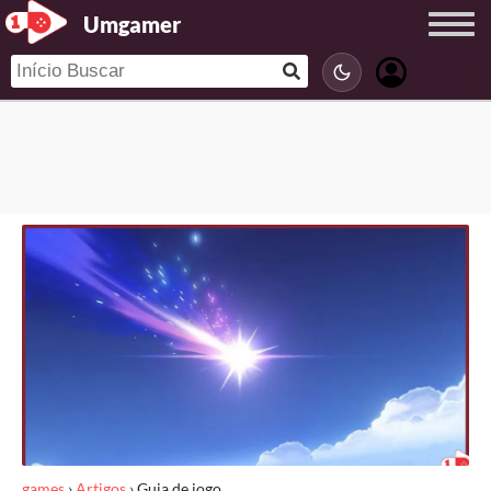
Umgamer
games
›
Artigos
›
Guia de jogo