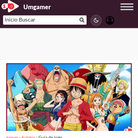
Umgamer
games
›
Artigos
›
Guia de jogo