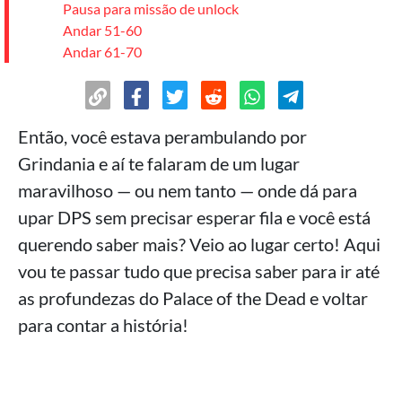
Pausa para missão de unlock
Andar 51-60
Andar 61-70
Andar 71-80
Andar 81-90
Andar 91-100
Então, você estava perambulando por
>
Andares avançados 101-200
Grindania e aí te falaram de um lugar
Andar 101-110
Andar 111-120
maravilhoso — ou nem tanto — onde dá para
Andar 121-130
upar DPS sem precisar esperar fila e você está
Andar 131-140
querendo saber mais? Veio ao lugar certo! Aqui
Andar 141-150
vou te passar tudo que precisa saber para ir até
Andar 151-160
Andar 161-170
as profundezas do Palace of the Dead e voltar
Andar 171-180
para contar a história!
Andar 181-190
Andar 191-200
>
Andar 200