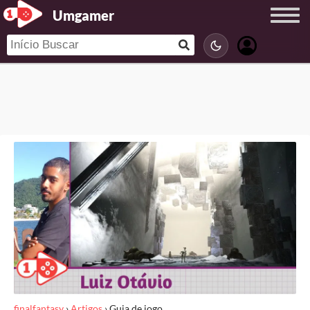
Umgamer
finalfantasy
›
Artigos
›
Guia de jogo