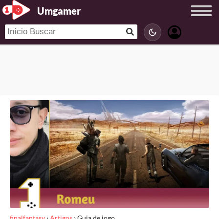
Umgamer
finalfantasy
›
Artigos
›
Guia de jogo