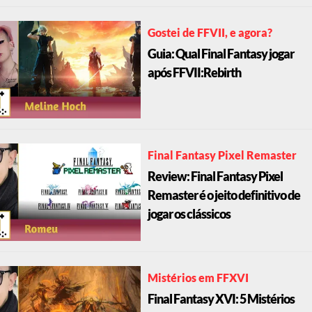
Gostei de FFVII, e agora?
Guia: Qual Final Fantasy jogar
após FFVII:Rebirth
Final Fantasy Pixel Remaster
Review: Final Fantasy Pixel
Remaster é o jeito definitivo de
jogar os clássicos
Mistérios em FFXVI
Final Fantasy XVI: 5 Mistérios