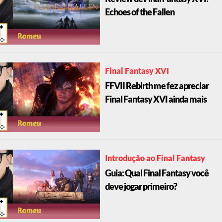
Echoes of the Fallen
Final Fantasy XVI
FFVII Rebirth me fez apreciar
Final Fantasy XVI ainda mais
Introdução ao Final Fantasy
Guia: Qual Final Fantasy você
deve jogar primeiro?