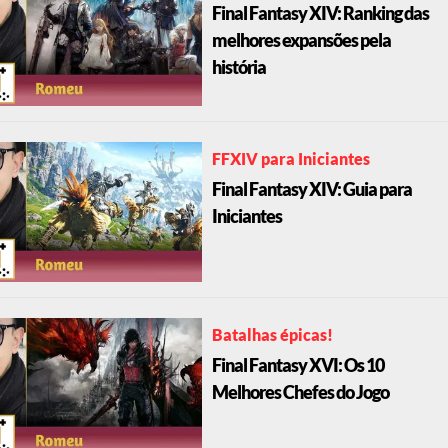
Final Fantasy XIV: Ranking das
melhores expansões pela
história
FFXIV para Iniciantes
Final Fantasy XIV: Guia para
Iniciantes
Batalhas épicas!
Final Fantasy XVI: Os 10
Melhores Chefes do Jogo