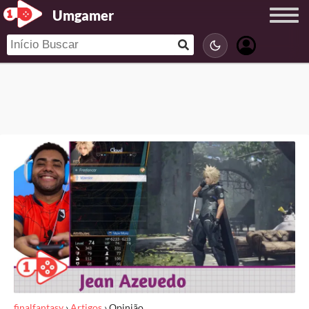
Umgamer
finalfantasy
›
Artigos
›
Opinião