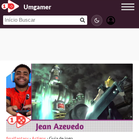
Umgamer
finalfantasy
›
Artigos
›
Guia de jogo