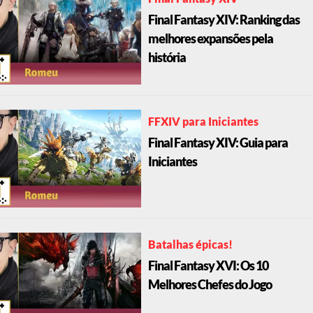
Final Fantasy XIV: Ranking das
melhores expansões pela
história
FFXIV para Iniciantes
Final Fantasy XIV: Guia para
Iniciantes
Batalhas épicas!
Final Fantasy XVI: Os 10
Melhores Chefes do Jogo