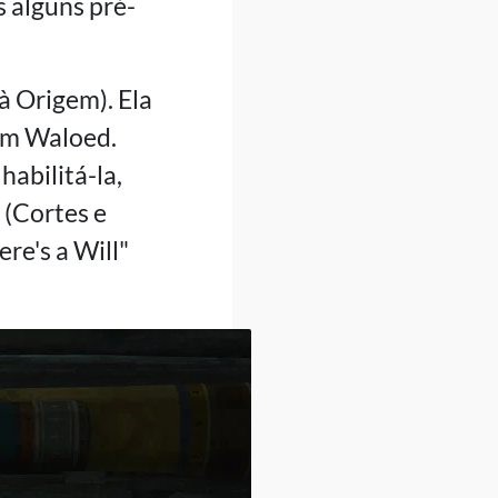
s alguns pré-
à Origem). Ela
 em Waloed.
habilitá-la,
 (Cortes e
re's a Will"