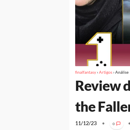
finalfantasy
›
Artigos
›
Análise
Review d
the Falle
11/12/23
•
0