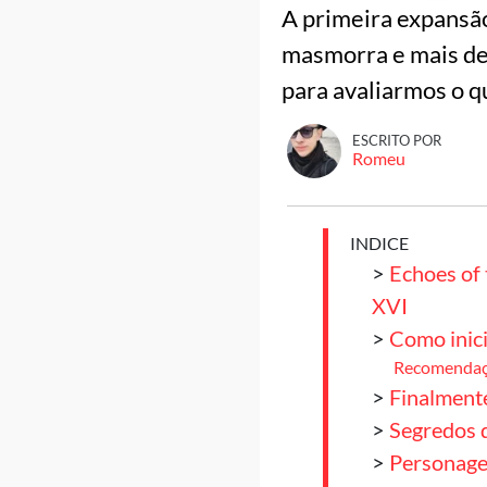
A primeira expansão
masmorra e mais des
para avaliarmos o q
ESCRITO POR
Romeu
INDICE
>
Echoes of 
XVI
>
Como inici
Recomendaçõ
>
Finalment
>
Segredos 
>
Personage