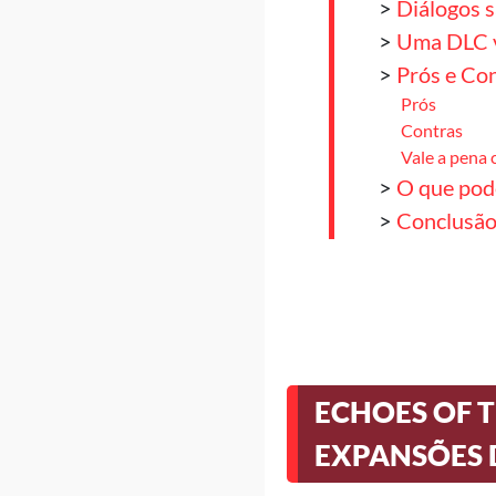
>
Diálogos 
>
Uma DLC v
>
Prós e Co
Prós
Contras
Vale a pena 
>
O que pod
>
Conclusã
ECHOES OF T
EXPANSÕES D