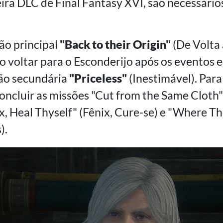
eira DLC de Final Fantasy XVI, são necessário
são principal
"Back to their Origin"
(De Volta 
ao voltar para o Esconderijo após os eventos
são secundária
"Priceless"
(Inestimável). Para 
ncluir as missões "Cut from the Same Cloth"
, Heal Thyself" (Fênix, Cure-se) e "Where The
).