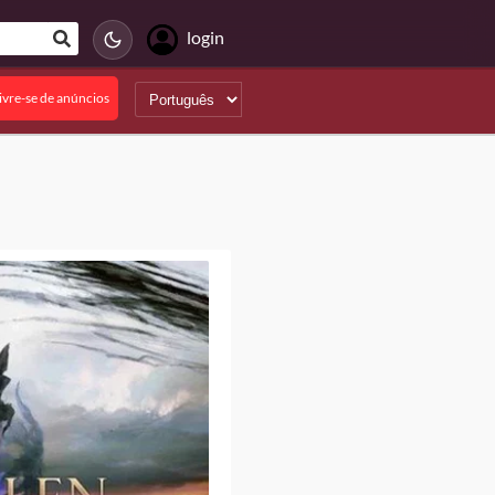
login
ivre-se de anúncios