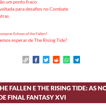
são um ponto fraco
oltada para desafios no Combate
ntras
comprar Echoes of the Fallen?
emos esperar de The Rising Tide?
o
HE FALLEN E THE RISING TIDE: AS N
E FINAL FANTASY XVI