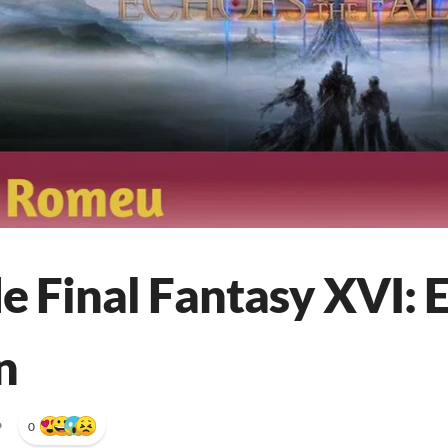
e Final Fantasy XVI: 
n
•
0