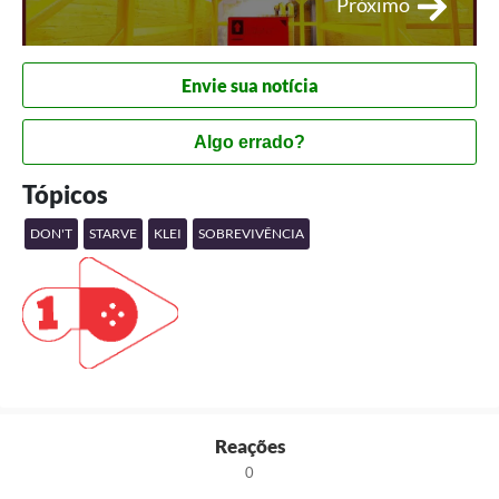
Próximo
Envie sua notícia
Algo errado?
Tópicos
DON'T
STARVE
KLEI
SOBREVIVÊNCIA
Reações
0