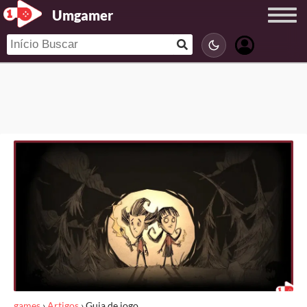
Umgamer
games
›
Artigos
›
Guia de jogo