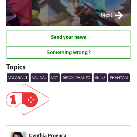
Next
Send your news
Something wrong?
Topics
VALORANT
VANDAL
VCT
RECONPHANTO
SKINS
PHANTOM
Cynthia Proença