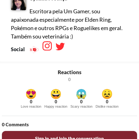
Escritora pela Um Gamer, sou
apaixonada especialmente por Elden Ring,
Pokémon e outros RPGs e Roguelikes em geral.
Também sou veterinária :)
Social
Reactions
0
0
0
0
0
Love reaction
Happy reaction
Scary reaction
Dislike reaction
0
Comments
Sign in and join the conversation