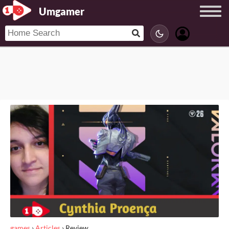
Umgamer
games
›
Articles
›
Review