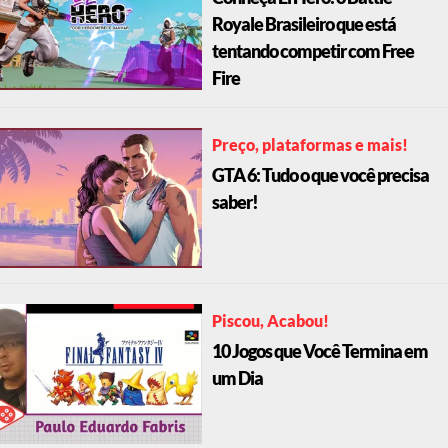
Conheça El Hero: o Battle
Royale Brasileiro que está
tentando competir com Free
Fire
Preço, plataformas e mais!
GTA 6: Tudo o que você precisa
saber!
Piscou, Acabou!
10 Jogos que Você Termina em
um Dia