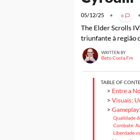
05/12/25
•
0
The Elder Scrolls I
triunfante à região 
WRITTEN BY
Beto Costa Fm
TABLE OF CONT
>
Entre a No
>
Visuais: 
>
Gameplay:
Qualidade d
Combate: Av
Liberdade vs