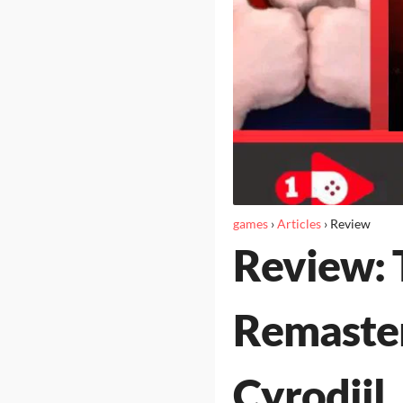
games
›
Articles
›
Review
Review: T
Remaster
Cyrodiil