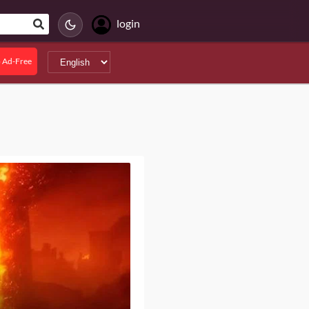
login
 Ad-Free