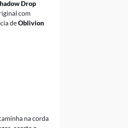
hadow Drop
riginal com
ncia de
Oblivion
 caminha na corda