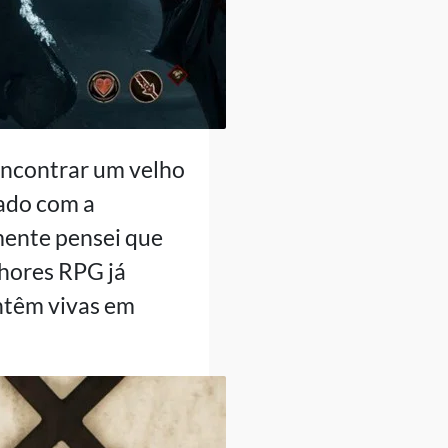
eencontrar um velho
ado com a
mente pensei que
lhores RPG já
antêm vivas em