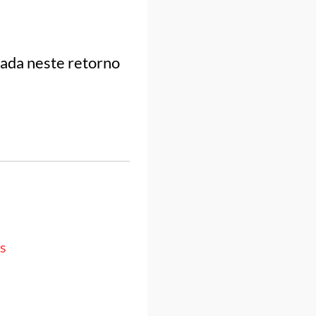
rada neste retorno
s