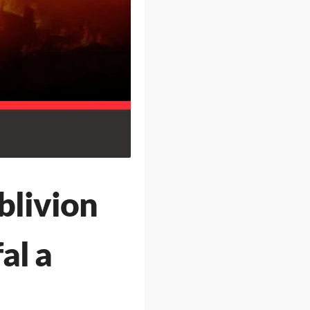
blivion
al a