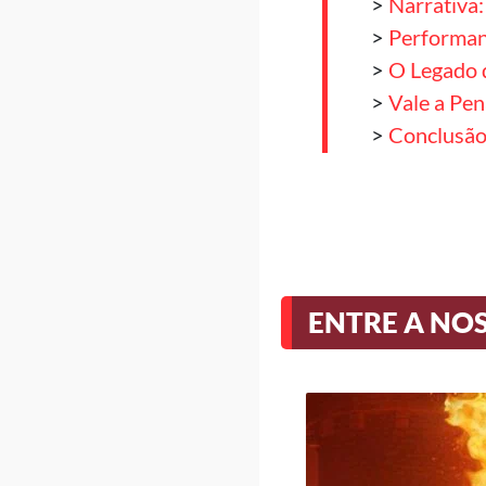
>
Narrativa
>
Performan
>
O Legado 
>
Vale a Pe
>
Conclusão
ENTRE A NO