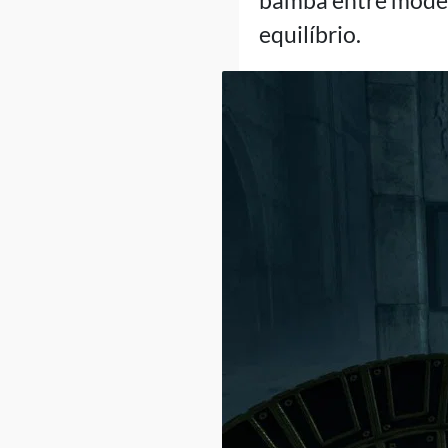
bamba entre modern
equilíbrio.