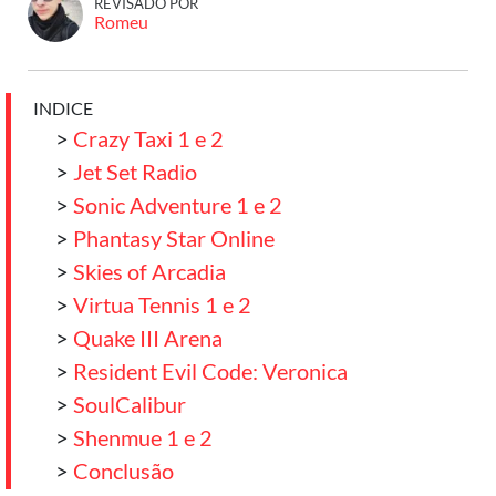
REVISADO POR
Romeu
INDICE
>
Crazy Taxi 1 e 2
>
Jet Set Radio
>
Sonic Adventure 1 e 2
>
Phantasy Star Online
>
Skies of Arcadia
>
Virtua Tennis 1 e 2
>
Quake III Arena
>
Resident Evil Code: Veronica
>
SoulCalibur
>
Shenmue 1 e 2
>
Conclusão