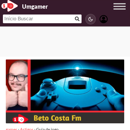
Umgamer
games
›
Artigos
›
Guia de jogo