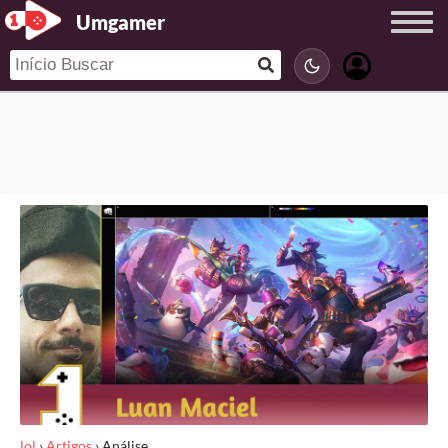
Umgamer
lol
›
Artigos
›
Análise