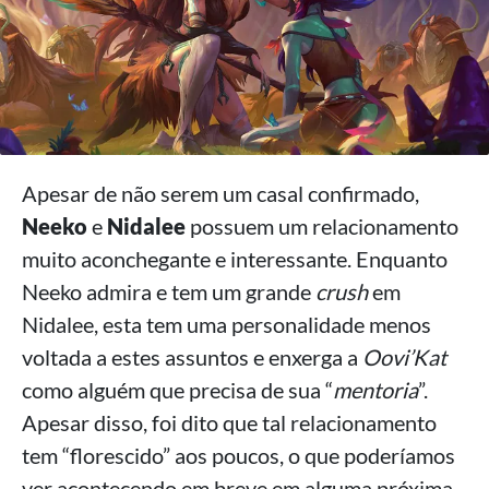
Apesar de não serem um casal confirmado,
Neeko
e
Nidalee
possuem um relacionamento
muito aconchegante e interessante. Enquanto
Neeko admira e tem um grande
crush
em
Nidalee, esta tem uma personalidade menos
voltada a estes assuntos e enxerga a
Oovi’Kat
como alguém que precisa de sua “
mentoria
”.
Apesar disso, foi dito que tal relacionamento
tem “florescido” aos poucos, o que poderíamos
ver acontecendo em breve em alguma próxima