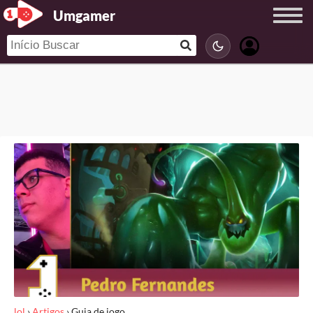
Umgamer
lol
›
Artigos
›
Guia de jogo