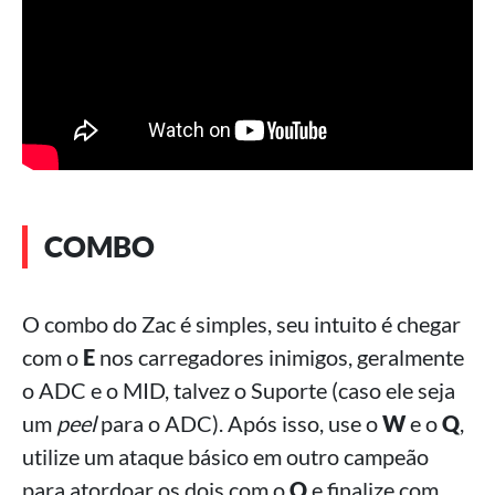
COMBO
O combo do Zac é simples, seu intuito é chegar
com o
E
nos carregadores inimigos, geralmente
o ADC e o MID, talvez o Suporte (caso ele seja
um
peel
para o ADC). Após isso, use o
W
e o
Q
,
utilize um ataque básico em outro campeão
para atordoar os dois com o
Q
e finalize com