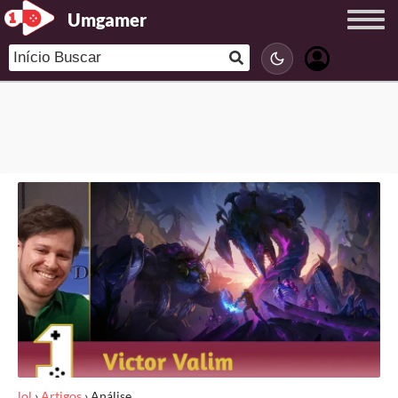
Umgamer
lol
›
Artigos
›
Análise