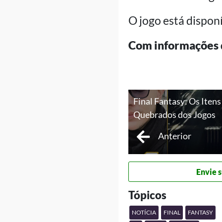
O jogo está disponí
Com informações 
Final Fantasy: Os Iten
Quebrados dos Jogos
Anterior
Envie s
Tópicos
NOTÍCIA
FINAL
FANTASY