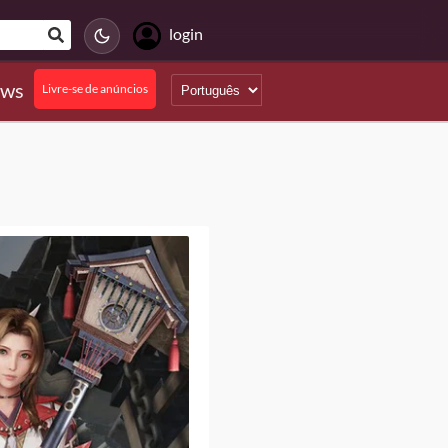
login
ews
Livre-se de anúncios