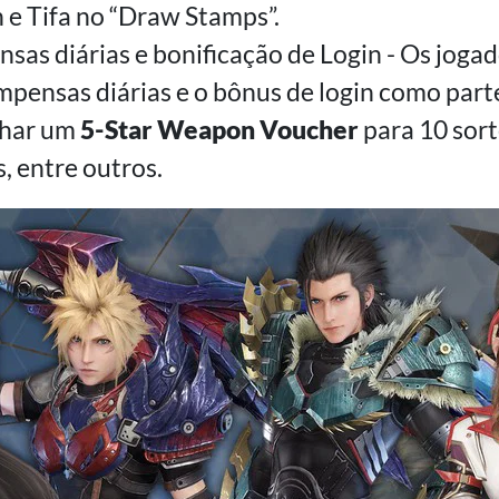
h e Tifa no “Draw Stamps”.
as diárias e bonificação de Login - Os jog
mpensas diárias e o bônus de login como part
nhar um
5-Star Weapon Voucher
para 10 sort
, entre outros.