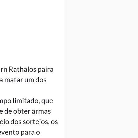
ern Rathalos paira
ra matar um dos
po limitado, que
ce de obter armas
io dos sorteios, os
evento para o