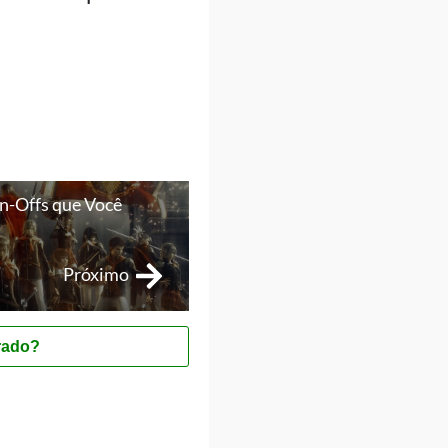
in-Offs que Você
Próximo
rado?