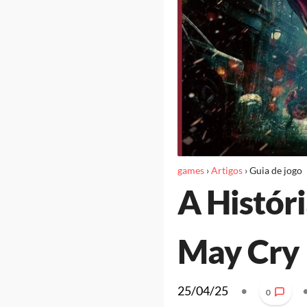
games
›
Artigos
›
Guia de jogo
A Históri
May Cry
25/04/25
•
0