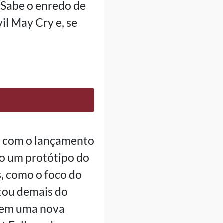
 Sabe o enredo de
il May Cry e, se
01 com o lançamento
mo um protótipo do
 como o foco do
stou demais do
o em uma nova