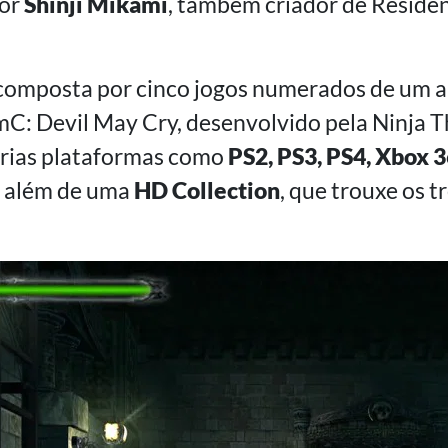
tor
Shinji Mikami
, também criador de Resident
é composta por cinco jogos numerados de um a
C: Devil May Cry, desenvolvido pela Ninja Th
árias plataformas como
PS2, PS3, PS4, Xbox 
além de uma
HD Collection
, que trouxe os t