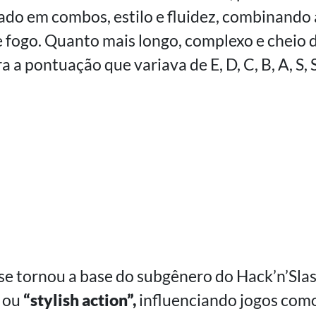
do em combos, estilo e fluidez, combinando
 fogo. Quanto mais longo, complexo e cheio 
 a pontuação que variava de E, D, C, B, A, S, 
o se tornou a base do subgênero do Hack’n’Sl
”
ou
“stylish action”,
influenciando jogos com