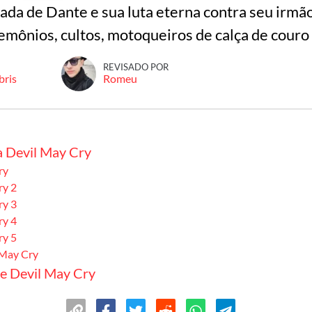
ada de Dante e sua luta eterna contra seu irmão
mônios, cultos, motoqueiros de calça de couro 
REVISADO POR
bris
Romeu
a Devil May Cry
ry
ry 2
ry 3
ry 4
ry 5
 May Cry
de Devil May Cry