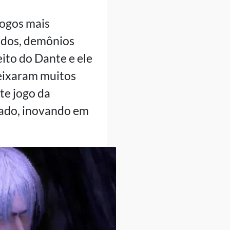
jogos mais
pidos, demônios
eito do Dante e ele
deixaram muitos
te jogo da
hado, inovando em