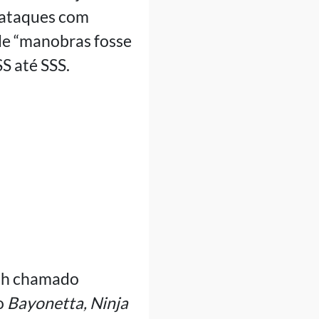
 ataques com
de “manobras fosse
SS até SSS.
ash chamado
o
Bayonetta, Ninja