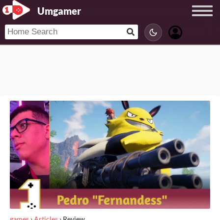
Umgamer
games
›
Articles
›
Review