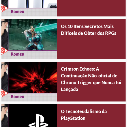
Os 10 Itens Secretos Mais
Difíceis de Obter dos RPGs
Crimson Echoes: A
Continuação Não-oficial de
Chrono Trigger que Nunca foi
Lançada
O Tecnofeudalismo da
PlayStation