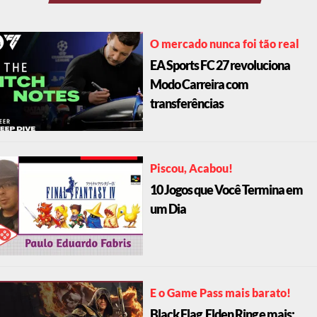
O mercado nunca foi tão real
EA Sports FC 27 revoluciona
Modo Carreira com
transferências
Piscou, Acabou!
10 Jogos que Você Termina em
um Dia
E o Game Pass mais barato!
Black Flag, Elden Ring e mais: