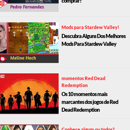
comprar?
Mods para Stardew Valley!
Descubra Alguns Dos Melhores
Mods Para Stardew Valley
momentos Red Dead
Redemption
Os 10 momentos mais
marcantes dos jogos de Red
Dead Redemption
Conhece algum ou todos?