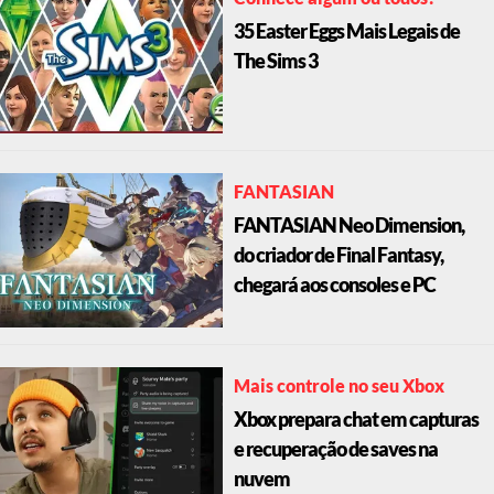
35 Easter Eggs Mais Legais de
The Sims 3
FANTASIAN
FANTASIAN Neo Dimension,
do criador de Final Fantasy,
chegará aos consoles e PC
Mais controle no seu Xbox
Xbox prepara chat em capturas
e recuperação de saves na
nuvem