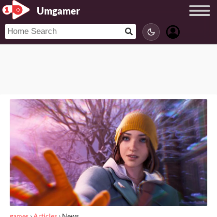
Umgamer
games
›
Articles
›
News