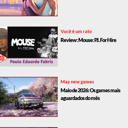
Você é um rato
Review: Mouse: P.I. For Hire
May new games
Maio de 2026: Os games mais
aguardados do mês