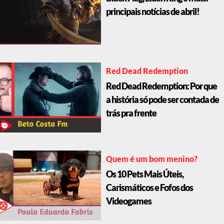
principais notícias de abril!
Red Dead Redemption
Red Dead Redemption: Por que
a história só pode ser contada de
trás pra frente
Quem é um bom menino?
Os 10 Pets Mais Úteis,
Carismáticos e Fofos dos
Videogames