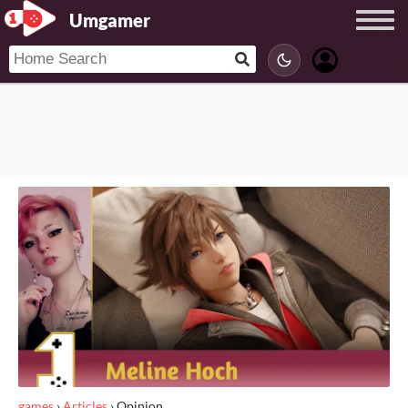
Umgamer
games
›
Articles
›
Opinion