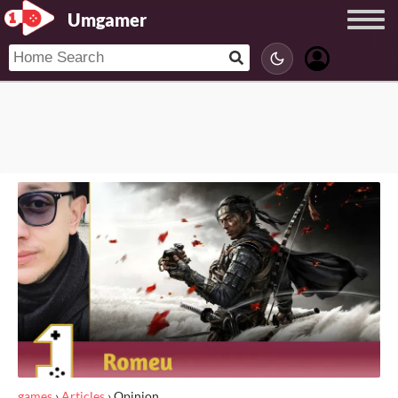
Umgamer
games
›
Articles
›
Opinion