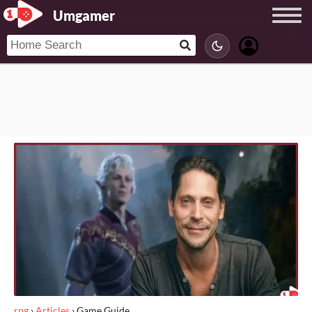
Umgamer
rpg
›
Articles
›
Game Guide