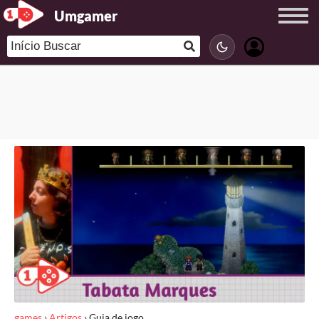
Umgamer
games
›
Artigos
›
Guia de jogo