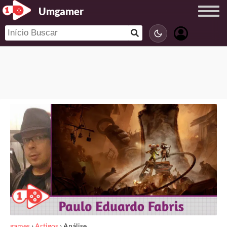
Umgamer
games
›
Artigos
›
Análise