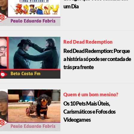
um Dia
Red Dead Redemption
Red Dead Redemption: Por que
a história só pode ser contada de
trás pra frente
Quem é um bom menino?
Os 10 Pets Mais Úteis,
Carismáticos e Fofos dos
Videogames