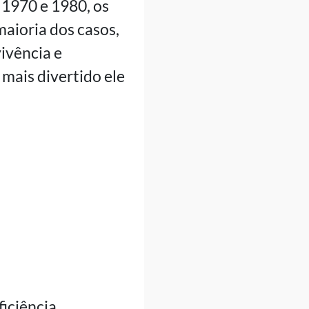
 1970 e 1980, os
aioria dos casos,
ivência e
mais divertido ele
iciência.