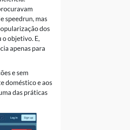
 procuravam
 de speedrun, mas
popularização dos
o objetivo. E,
cia apenas para
ções e sem
te doméstico e aos
 uma das práticas