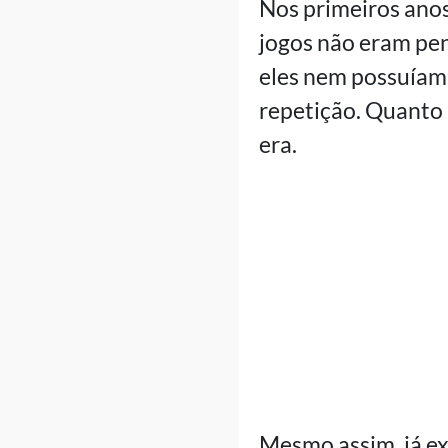
Nos primeiros anos
jogos não eram pe
eles nem possuíam 
repetição. Quanto 
era.
Mesmo assim, já ex