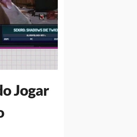
do Jogar
o