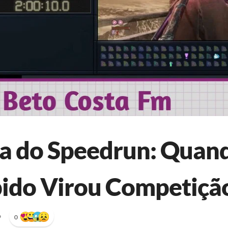
ia do Speedrun: Quan
ido Virou Competiçã
•
0