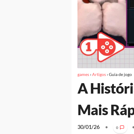
games
›
Artigos
›
Guia de jogo
A Histór
Mais Ráp
30/01/26
•
0