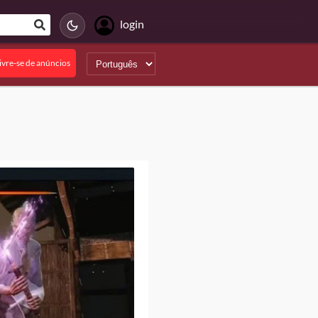
login
ivre-se de anúncios