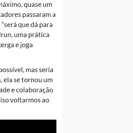
o máximo, quase um
gadores passaram a
 “será que dá para
run, uma prática
erga e joga
ossível, mas seria
, ela se tornou um
dade e colaboração
ciso voltarmos ao