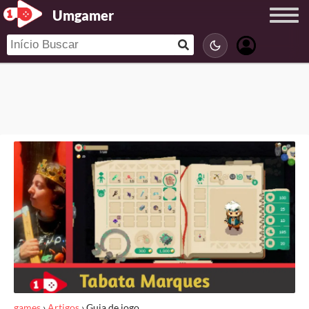
Umgamer
games
›
Artigos
›
Guia de jogo