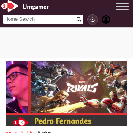
Umgamer
games
›
Articles
›
Review