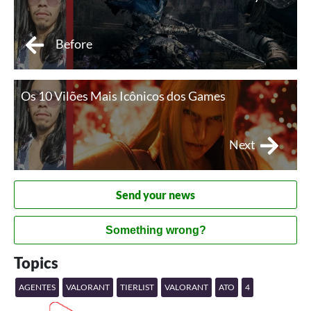
Before
Os 10 Vilões Mais Icônicos dos Games
Next
Send your news
Something wrong?
Topics
AGENTES
VALORANT
TIERLIST
VALORANT
ATO
4