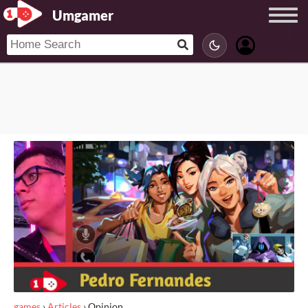
Umgamer
games
›
Articles
›
Opinion