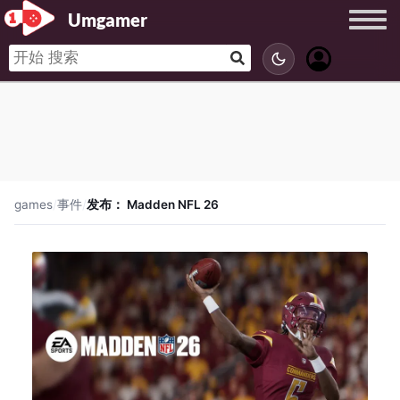
Umgamer
games
/
事件
/
发布： Madden NFL 26