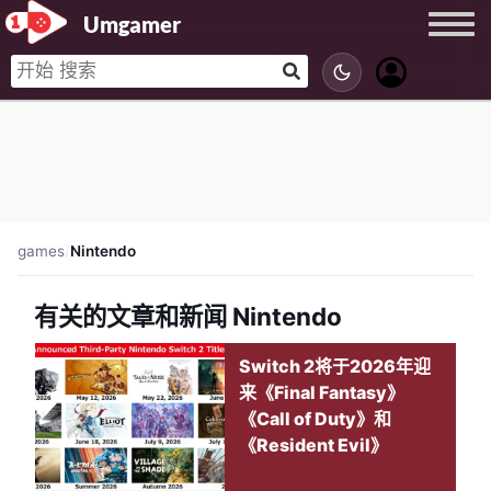
Umgamer
games
/
Nintendo
有关的文章和新闻 Nintendo
Switch 2将于2026年迎
来《Final Fantasy》
《Call of Duty》和
《Resident Evil》