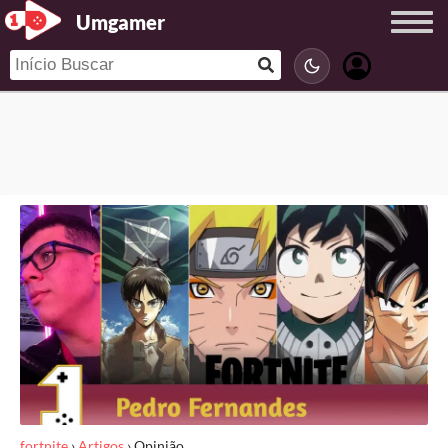
Umgamer
fortnite
›
Artigos
›
Opinião