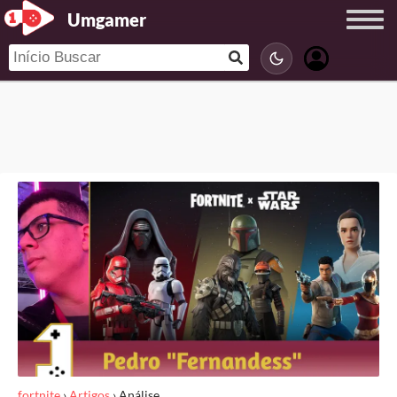
Umgamer
fortnite
›
Artigos
›
Análise