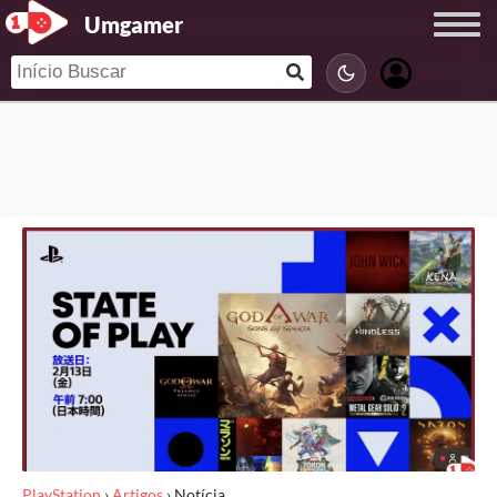
Umgamer
PlayStation
›
Artigos
›
Notícia