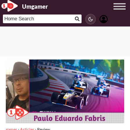
Umgamer
games
›
Articles
›
Review