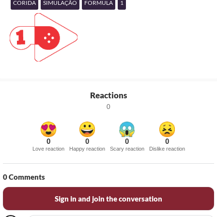
CORIDA
SIMULAÇÃO
FORMULA
1
Reactions
0
0
0
0
0
Love reaction
Happy reaction
Scary reaction
Dislike reaction
0
Comments
Sign in and join the conversation