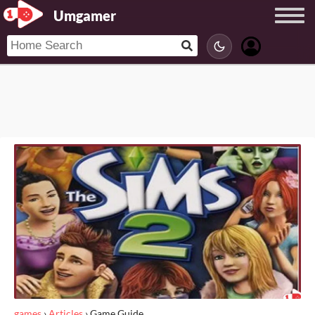
Umgamer
games
›
Articles
›
Game Guide