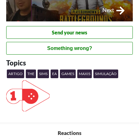
Next
Send your news
Something wrong?
Topics
ARTIGO
THE
SIMS
EA
GAMES
MAXIS
SIMULAÇÃO
Reactions