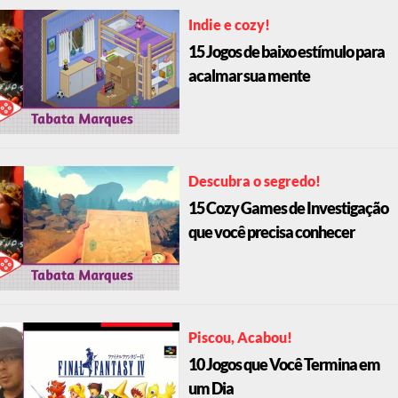
Indie e cozy!
15 Jogos de baixo estímulo para
acalmar sua mente
Descubra o segredo!
15 Cozy Games de Investigação
que você precisa conhecer
Piscou, Acabou!
10 Jogos que Você Termina em
um Dia