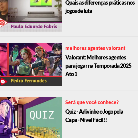
Quais as diferenças práticas nos
jogos de luta
melhores agentes valorant
Valorant: Melhores agentes
para jogar na Temporada 2025
Ato 1
Será que você conhece?
Quiz - Adivinhe o Jogo pela
Capa - Nível Fácil!!