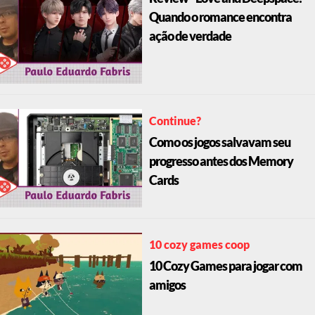
Quando o romance encontra
ação de verdade
Continue?
Como os jogos salvavam seu
progresso antes dos Memory
Cards
10 cozy games coop
10 Cozy Games para jogar com
amigos