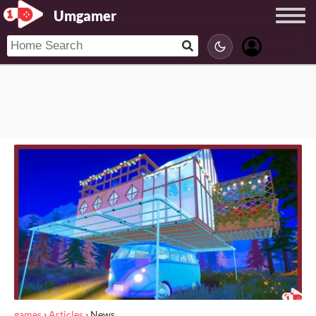
Umgamer
games
›
Articles
›
News