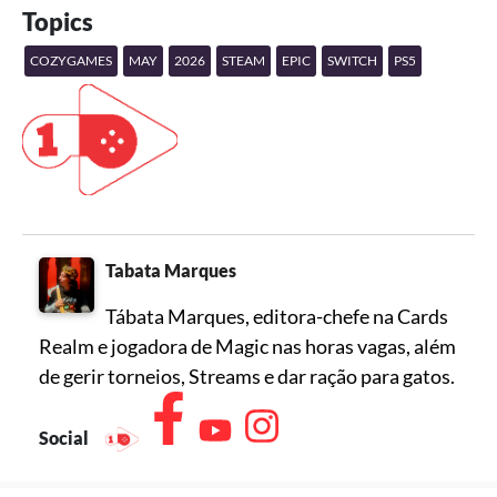
Topics
COZYGAMES
MAY
2026
STEAM
EPIC
SWITCH
PS5
Tabata Marques
Tábata Marques, editora-chefe na Cards
Realm e jogadora de Magic nas horas vagas, além
de gerir torneios, Streams e dar ração para gatos.
Social