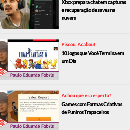
Xbox prepara chat em capturas
e recuperação de saves na
nuvem
Piscou, Acabou!
10 Jogos que Você Termina em
um Dia
Achou que era esperto?
Games com Formas Criativas
de Punir os Trapaceiros