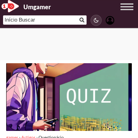
Umgamer
games
›
Artigos
›
Questionário