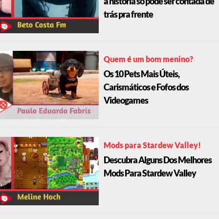
a história só pode ser contada de
trás pra frente
Quem é um bom menino?
Os 10 Pets Mais Úteis,
Carismáticos e Fofos dos
Videogames
Mods para Stardew Valley!
Descubra Alguns Dos Melhores
Mods Para Stardew Valley