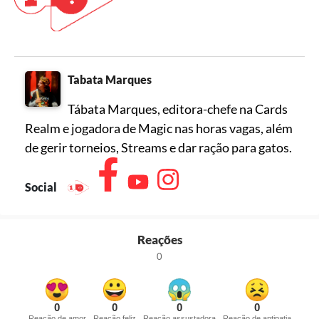
Tabata Marques
Tábata Marques, editora-chefe na Cards
Realm e jogadora de Magic nas horas vagas, além
de gerir torneios, Streams e dar ração para gatos.
Social
Reações
0
0
0
0
0
Reação de amor
Reação feliz
Reação assustadora
Reação de antipatia